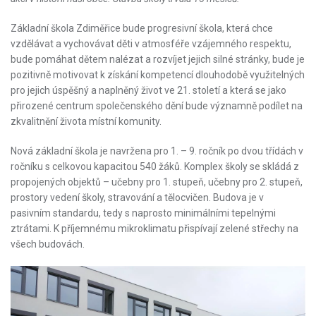
Základní škola Zdiměřice bude progresivní škola, která chce
vzdělávat a vychovávat děti v atmosféře vzájemného respektu,
bude pomáhat dětem nalézat a rozvíjet jejich silné stránky, bude je
pozitivně motivovat k získání kompetencí dlouhodobě využitelných
pro jejich úspěšný a naplněný život ve 21. století a která se jako
přirozené centrum společenského dění bude významně podílet na
zkvalitnění života místní komunity.
Nová základní škola je navržena pro 1. – 9. ročník po dvou třídách v
ročníku s celkovou kapacitou 540 žáků. Komplex školy se skládá z
propojených objektů – učebny pro 1. stupeň, učebny pro 2. stupeň,
prostory vedení školy, stravování a tělocvičen. Budova je v
pasivním standardu, tedy s naprosto minimálními tepelnými
ztrátami. K příjemnému mikroklimatu přispívají zelené střechy na
všech budovách.