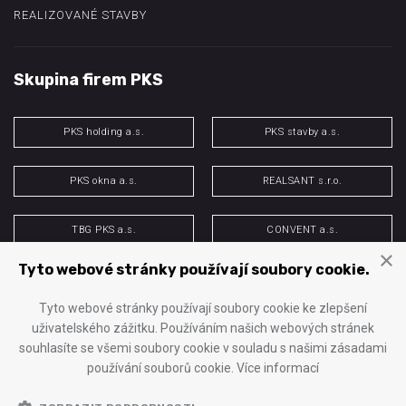
REALIZOVANÉ STAVBY
Skupina firem PKS
PKS holding a.s.
PKS stavby a.s.
PKS okna a.s.
REALSANT s.r.o.
TBG PKS a.s.
CONVENT a.s.
×
Tyto webové stránky používají soubory cookie.
PKS energo s.r.o.
H&M spol. s r.o.
Tyto webové stránky používají soubory cookie ke zlepšení
uživatelského zážitku. Používáním našich webových stránek
souhlasíte se všemi soubory cookie v souladu s našimi zásadami
© 2025 PKS stavby a.s.
používání souborů cookie.
Více informací