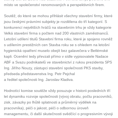
místo ve společenství renomovaných a perspektivních firem.
Soutěž, do které se mohou přihlásit všechny stavební firmy, které
jsou českými právními subjekty je rozdělena do tří kategorií. S
konkurencí největších hráčů na stavebním trhu je vždy kategorie
Velká stavební firma s počtem nad 200 vlastních zaměstnanců.
Letošní udílení titulů Stavební firma roku, které je spojeno rovněž
s udílením prestižních cen Stavba roku se s ohledem na letošní
hygienická opatření muselo obejít bez galavečera v Betlémské
kapli. Ocenění tedy převzali přímo v sídle vypisovatele Nadace
ABF a Svazu podnikatelů ve stavebnictví z rukou prezidenta SPS
Ing. Jiřího Nouzy, zástupci stavební společnosti PKS stavby,
předseda představenstva Ing. Petr Pejchal
a ředitel společnosti Ing. Jaroslav Kladiva.
Hodnotící komise soutěže vždy posuzuje v historii posledních tří
let dynamiku rozvoje společnosti (vývoj obratu, počtu pracovníků,
zisk, závazky po lhůtě splatnosti a průměrný výdělek na
pracovníka), péči o jakost, péči o odbornou úroveň
managementu, či další skutečnosti svědčící o progresivním vývoji