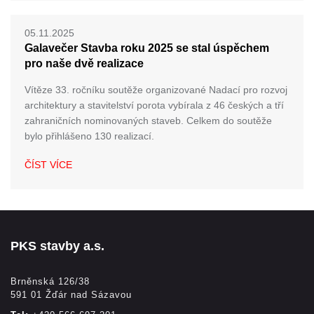
05.11.2025
Galavečer Stavba roku 2025 se stal úspěchem
pro naše dvě realizace
Vítěze 33. ročníku soutěže organizované Nadací pro rozvoj
architektury a stavitelství porota vybírala z 46 českých a tří
zahraničních nominovaných staveb. Celkem do soutěže
bylo přihlášeno 130 realizací.
ČÍST VÍCE
PKS stavby a.s.
Brněnská 126/38
591 01 Žďár nad Sázavou