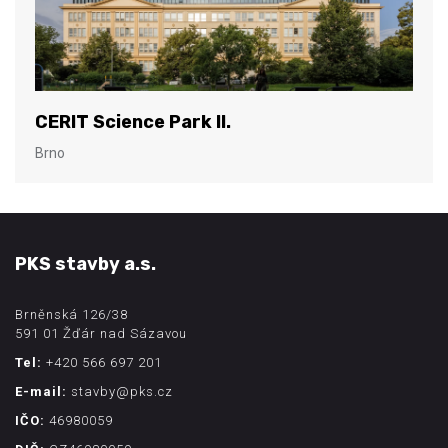
CERIT Science Park II.
Brno
PKS stavby a.s.
Brněnská 126/38
591 01 Žďár nad Sázavou
Tel:
+420 566 697 201
E-mail:
stavby@pks.cz
IČO:
46980059