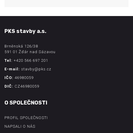
PKS stavby a.s.
Brněnská 126/38
591 01 Žďár nad Sázavou
Tel:
+420 566 697 201
E-mail:
stavby@pks.cz
IČO:
46980059
DIČ:
CZ46980059
O SPOLEČNOSTI
PROFIL SPOLEČNOSTI
NAPSALI O NÁS