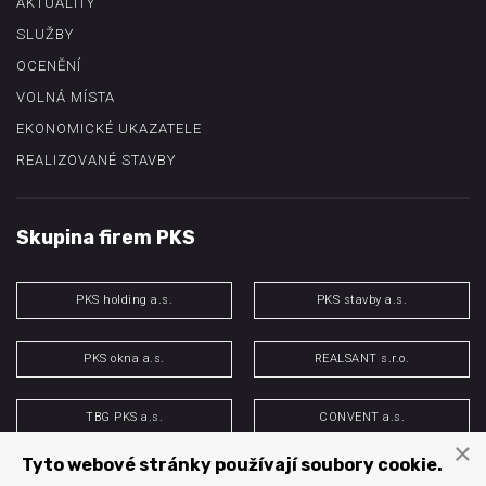
AKTUALITY
SLUŽBY
OCENĚNÍ
VOLNÁ MÍSTA
EKONOMICKÉ UKAZATELE
REALIZOVANÉ STAVBY
Skupina firem PKS
PKS holding a.s.
PKS stavby a.s.
PKS okna a.s.
REALSANT s.r.o.
TBG PKS a.s.
CONVENT a.s.
×
Tyto webové stránky používají soubory cookie.
PKS energo s.r.o.
H&M spol. s r.o.