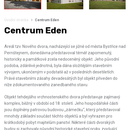
Úvodní stránka
Centrum Eden
Centrum Eden
Areál tzv. Nového dvora, nacházející se jižně od města Bystřice nad
Pernštejnem, donedávna představoval téměř zapomenutý,
historicky a památkově zcela nedoceněný objekt. Jeho původní
podoba, zdánlivě jednotná, byla dána složitějším stavebním
vývojem, ukončeným v podstatě až v posledních desetiletích.
Právě stavebními zásahy devadesátých byl objekt přiveden do
níže zdokumentovaného zanedbaného stavu.
Objekt tehdejšího vrchnostenského dvora představuje zajímavý
komplex, běžný v období od 18. století. Jeho hospodářské části
jsou doplněny patrovou budovou „zámečku“, který představoval
mnohdy základní součást těchto objektů a byl vyhrazen pro
krátkodobý pobyt majitelům panství. Některé části dvorských
budov si zachovaly původní historické stavební prvky, zvyšující