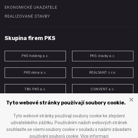
EKONOMICKÉ UKAZATELE
REALIZOVANÉ STAVBY
Skupina firem PKS
PKS holding a.s.
PKS stavby a.s.
PKS okna a.s.
REALSANT s.r.o.
TBG PKS a.s.
CONVENT a.s.
×
Tyto webové stránky používají soubory cookie.
PKS energo s.r.o.
H&M spol. s r.o.
Tyto webové stránky používají soubory cookie ke zlepšení
uživatelského zážitku. Používáním našich webových stránek
souhlasíte se všemi soubory cookie v souladu s našimi zásadami
© 2025 PKS stavby a.s.
používání souborů cookie.
Více informací