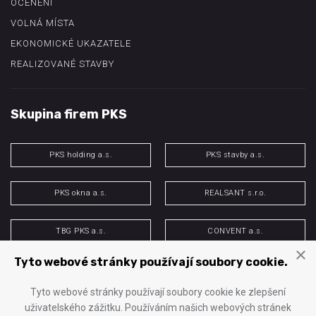
OCENĚNÍ
VOLNÁ MÍSTA
EKONOMICKÉ UKAZATELE
REALIZOVANÉ STAVBY
Skupina firem PKS
PKS holding a.s.
PKS stavby a.s.
PKS okna a.s.
REALSANT s.r.o.
TBG PKS a.s.
CONVENT a.s.
×
Tyto webové stránky používají soubory cookie.
PKS energo s.r.o.
H&M spol. s r.o.
Tyto webové stránky používají soubory cookie ke zlepšení
uživatelského zážitku. Používáním našich webových stránek