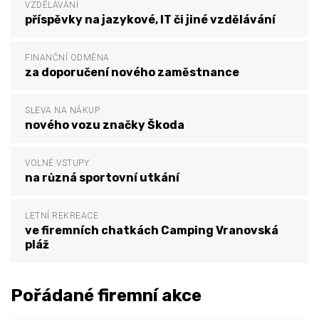
VZDĚLÁVÁNÍ
příspěvky na jazykové, IT či jiné vzdělávání
FINANČNÍ ODMĚNA
za doporučení nového zaměstnance
SLEVA NA NÁKUP
nového vozu značky Škoda
VOLNÉ VSTUPY
na různá sportovní utkání
LETNÍ REKREACE
ve firemních chatkách Camping Vranovská
pláž
Pořádané firemní akce