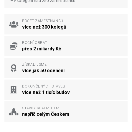
– v kategorii nad 250 zaměstnanců.
POČET ZAMĚSTNANCŮ
více než 300 kolegů
ROČNÍ OBRAT
přes 2 miliardy Kč
ZÍSKALI JSME
více jak 50 ocenění
DOKONČENÝCH STAVEB
více než 1 tisíc budov
STAVBY REALIZUJEME
napříč celým Českem