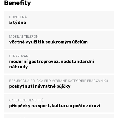
Benefity
DOVOLENÁ
5 týdnů
MOBILNÍ TELEFON
včetně využití k soukromým účelům
STRAVOVÁNÍ
moderní gastroprovoz, nadstandardní
náhrady
BEZÚROČNÁ PŮJČKA PRO VYBRANÉ KATEGORIE PRACOVNÍKŮ
poskytnutí návratné půjčky
CAFETERIE BENEFITŮ
příspěvky na sport, kulturu a péči o zdraví